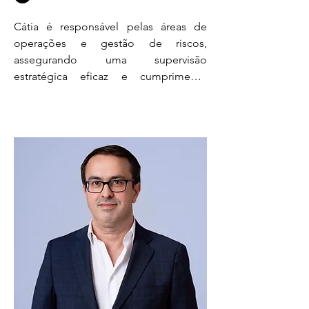
Cátia é responsável pelas áreas de 
operações e gestão de riscos, 
assegurando uma supervisão 
estratégica eficaz e cumprimento 
rigoroso do normativo regulatório. 
Com mais de 20 anos de experiência 
em gestão financeira, construiu um 
sólido percurso na indústria de gestão 
de ativos, com destaque para funções 
em conselhos de administração e 
experiência em auditoria numa das Big 
Four. Ao longo da sua carreira, 
acumulou experiência na otimização 
da performance financeira, na 
implementação de estratégias fiscais 
eficientes e na adaptação a 
enquadramentos regulatórios 
exigentes. A sua experiência em 