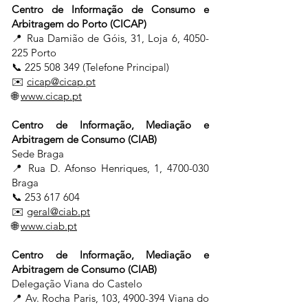
Centro de Informação de Consumo e
Arbitragem do Porto (CICAP)
📍 Rua Damião de Góis, 31, Loja 6,
4050-
225
Porto
📞
225 508 349
(Telefone Principal)
✉️
cicap@cicap.pt
🌐
www.cicap.pt
Centro de Informação, Mediação e
Arbitragem de Consumo (CIAB)
Sede Braga
📍 Rua D. Afonso Henriques, 1,
4700-030
Braga
📞
253 617 604
✉️
geral@ciab.pt
🌐
www.ciab.pt
Centro de Informação, Mediação e
Arbitragem de Consumo (CIAB)
Delegação Viana do Castelo
📍 Av. Rocha Paris, 103,
4900-394
Viana do