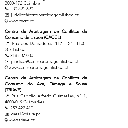
3000-172
Coimbra
📞
239 821 690
✉️
juridico@centroarbitragemlisboa.pt
🌐
www.cacrc.pt
Centro de Arbitragem de Conflitos de
Consumo de Lisboa (CACCL)
📍 Rua dos Douradores, 112 – 2.º,
1100-
207
Lisboa
📞
218 807 030
✉️
juridico@centroarbitragemlisboa.pt
🌐
www.centroarbitragemlisboa.pt
Centro de Arbitragem de Conflitos de
Consumo do Ave, Tâmega e Sousa
(TRIAVE)
📍 Rua Capitão Alfredo Guimarães, n.º 1,
4800-019
Guimarães
📞
253 422 410
✉️
geral@triave.pt
🌐
www.triave.pt