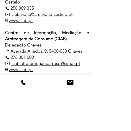
Castelo
📞
258 809 335
✉️
ciab.viana@cm-viana-castelo.pt
🌐
www.ciab.pt
Centro de Informação, Mediação e
Arbitragem de Consumo (CIAB)
Delegação Chaves
📍 Avenida Aliados, 9,
5400-038
Chaves
📞
276 301 000
✉️
ciab.altotamegaebarroso@cimat.pt
🌐
www.ciab.pt
Centro de Informação, Mediação e
Arbitragem do Algarve (CIMAAL)
📍 Av. 5 de Outubro, n.º 55, R/C Dtº,
8000-
075
Faro
📞
289 823 135
✉️
info@consumoalgarve.pt
🌐
www.consumidoronline.pt
Centro Nacional de Informação e